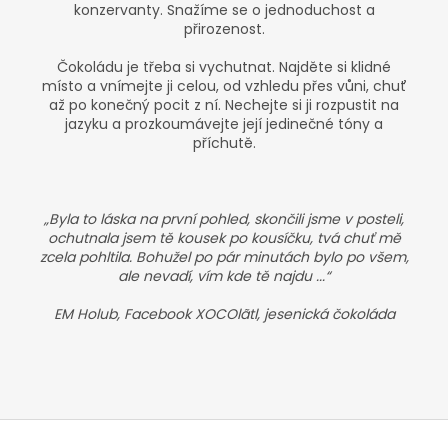
konzervanty. Snažíme se o jednoduchost a
přirozenost.
Čokoládu je třeba si vychutnat. Najděte si klidné
místo a vnímejte ji celou, od vzhledu přes vůni, chuť
až po konečný pocit z ní. Nechejte si ji rozpustit na
jazyku a prozkoumávejte její jedinečné tóny a
příchutě.
„Byla to láska na první pohled, skončili jsme v posteli,
ochutnala jsem tě kousek po kousíčku, tvá chuť mě
zcela pohltila. Bohužel po pár minutách bylo po všem,
ale nevadí, vím kde tě najdu ...“
EM Holub, Facebook XOCOlãtl, jesenická čokoláda