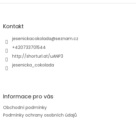
Z
á
p
a
Kontakt
t
í
jesenickacokolada
@
seznam.cz
+420733701544
http://shorturl.at/uANP3
jesenicka_cokolada
Informace pro vás
Obchodní podmínky
Podmínky ochrany osobních údajů