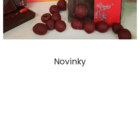
I
C
K
É
Č
O
K
Novinky
O
L
Á
D
Y