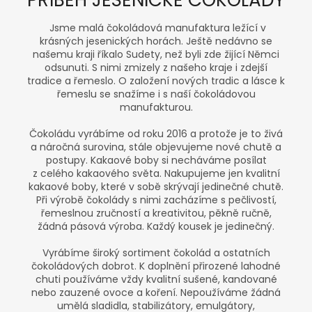
Jsme malá čokoládová manufaktura ležící v
krásných jesenických horách. Ještě nedávno se
našemu kraji říkalo Sudety, než byli zde žijící Němci
odsunuti. S nimi zmizely z našeho kraje i zdejší
tradice a řemeslo. O založení nových tradic a lásce k
řemeslu se snažíme i s naší čokoládovou
manufakturou.
Čokoládu vyrábíme od roku 2016 a protože je to živá
a náročná surovina, stále objevujeme nové chutě a
postupy. Kakaové boby si necháváme posílat
z celého kakaového světa. Nakupujeme jen kvalitní
kakaové boby, které v sobě skrývají jedinečné chutě.
Při výrobě čokolády s nimi zacházíme s pečlivostí,
řemeslnou zručností a kreativitou, pěkně ručně,
žádná pásová výroba. Každý kousek je jedinečný.
Vyrábíme široký sortiment čokolád a ostatních
čokoládových dobrot. K doplnění přirozené lahodné
chuti používáme vždy kvalitní sušené, kandované
nebo zauzené ovoce a koření. Nepoužíváme žádná
umělá sladidla, stabilizátory, emulgátory,