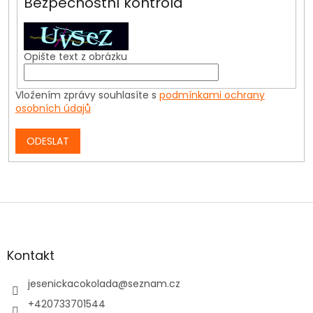
Bezpečnostní kontrola
Opište text z obrázku
Vložením zprávy souhlasíte s
podmínkami ochrany
osobních údajů
ODESLAT
Z
á
p
a
Kontakt
t
í
jesenickacokolada
@
seznam.cz
+420733701544