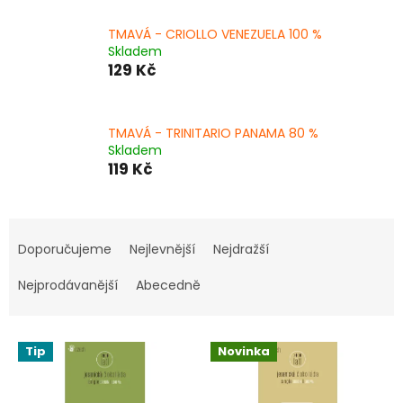
TMAVÁ - CRIOLLO VENEZUELA 100 %
Skladem
129 Kč
TMAVÁ - TRINITARIO PANAMA 80 %
Skladem
119 Kč
Ř
a
Doporučujeme
Nejlevnější
Nejdražší
z
e
Nejprodávanější
Abecedně
n
í
V
p
Tip
Novinka
ý
r
p
o
i