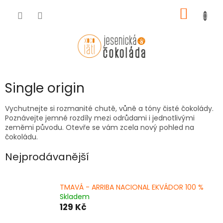
Přejít
NÁKUP
na
obsah
KOŠÍK
Single origin
Vychutnejte si rozmanité chutě, vůně a tóny čisté čokolády.
Poznávejte jemné rozdíly mezi odrůdami i jednotlivými
zeměmi původu. Otevře se vám zcela nový pohled na
čokoládu.
Nejprodávanější
TMAVÁ - ARRIBA NACIONAL EKVÁDOR 100 %
Skladem
129 Kč