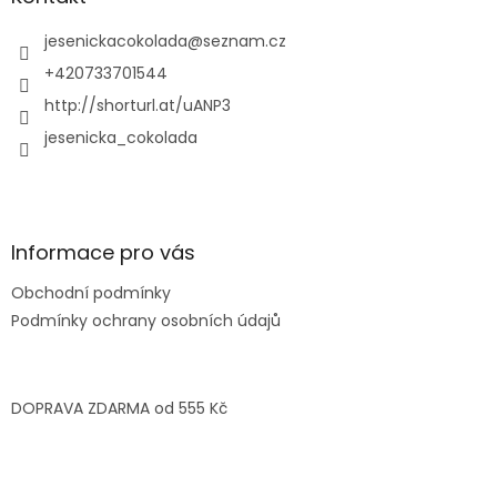
c
t
í
í
jesenickacokolada
@
seznam.cz
p
r
+420733701544
v
http://shorturl.at/uANP3
k
y
jesenicka_cokolada
v
ý
p
i
s
Informace pro vás
u
Obchodní podmínky
Podmínky ochrany osobních údajů
DOPRAVA ZDARMA od 555 Kč