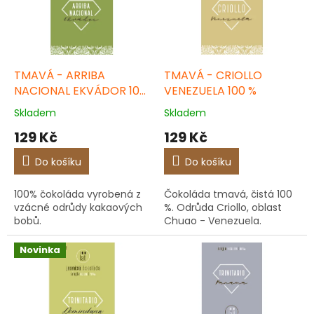
d
s
u
p
k
r
t
o
ů
d
TMAVÁ - ARRIBA
TMAVÁ - CRIOLLO
u
NACIONAL EKVÁDOR 100
VENEZUELA 100 %
k
%
Skladem
Skladem
t
129 Kč
129 Kč
ů
Do košíku
Do košíku
100% čokoláda vyrobená z
Čokoláda tmavá, čistá 100
vzácné odrůdy kakaových
%. Odrůda Criollo, oblast
bobů.
Chuao - Venezuela.
Novinka