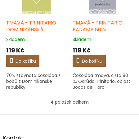
TMAVÁ - TRINITARIO
TMAVÁ - TRINITARIO
DOMINIKÁNSKÁ
PANAMA 80 %
REPUBLIKA 70 %
Skladem
Skladem
119 Kč
119 Kč
Do košíku
Do košíku
70% šťavnatá čokoláda z
Čokoláda tmavá, čistá 80
bobů z Dominikánské
%. Odrůda Trinitario, oblast
republiky.
Bocas del Toro.
4
položek celkem
O
v
l
Z
á
á
d
p
a
a
Kontakt