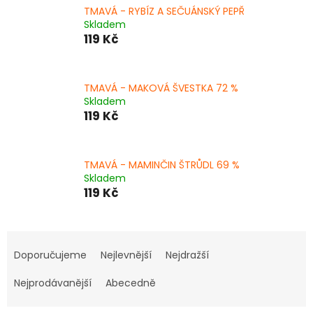
TMAVÁ - RYBÍZ A SEČUÁNSKÝ PEPŘ
Skladem
119 Kč
TMAVÁ - MAKOVÁ ŠVESTKA 72 %
Skladem
119 Kč
TMAVÁ - MAMINČIN ŠTRŮDL 69 %
Skladem
119 Kč
Ř
a
Doporučujeme
Nejlevnější
Nejdražší
z
e
Nejprodávanější
Abecedně
n