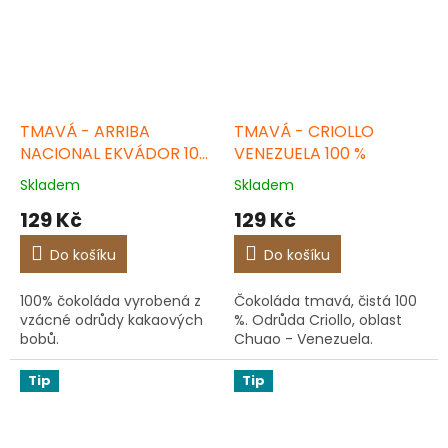
TMAVÁ - ARRIBA
TMAVÁ - CRIOLLO
NACIONAL EKVÁDOR 100
VENEZUELA 100 %
%
Skladem
Skladem
129 Kč
129 Kč
Do košíku
Do košíku
100% čokoláda vyrobená z
Čokoláda tmavá, čistá 100
vzácné odrůdy kakaových
%. Odrůda Criollo, oblast
bobů.
Chuao - Venezuela.
Tip
Tip