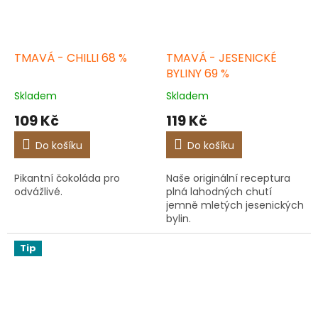
TMAVÁ - CHILLI 68 %
TMAVÁ - JESENICKÉ
BYLINY 69 %
Skladem
Skladem
109 Kč
119 Kč
Do košíku
Do košíku
Pikantní čokoláda pro
Naše originální receptura
odvážlivé.
plná lahodných chutí
jemně mletých jesenických
bylin.
Tip