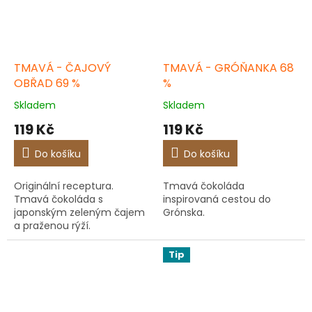
TMAVÁ - ČAJOVÝ
TMAVÁ - GRÓŇANKA 68
OBŘAD 69 %
%
Skladem
Skladem
119 Kč
119 Kč
Do košíku
Do košíku
Originální receptura.
Tmavá čokoláda
Tmavá čokoláda s
inspirovaná cestou do
japonským zeleným čajem
Grónska.
a praženou rýží.
Tip