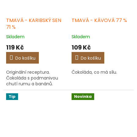
TMAVÁ - KARIBSKÝ SEN
TMAVÁ - KÁVOVÁ 77 %
71 %
Skladem
Skladem
119 Kč
109 Kč
Do košíku
Do košíku
Originální receptura.
Čokoláda, co má sílu.
Čokoláda s podmanivou
chutí rumu a banánů.
Tip
Novinka