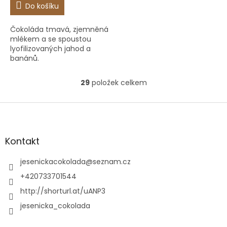
Do košíku
Čokoláda tmavá, zjemněná
mlékem a se spoustou
lyofilizovaných jahod a
banánů.
29
položek celkem
O
v
l
Z
á
á
d
p
a
a
Kontakt
c
t
í
í
jesenickacokolada
@
seznam.cz
p
r
+420733701544
v
http://shorturl.at/uANP3
k
y
jesenicka_cokolada
v
ý