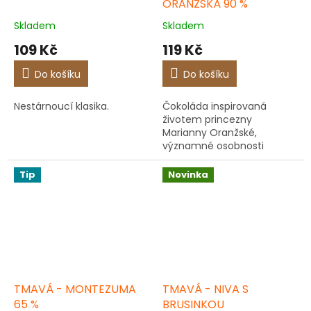
ORANŽSKÁ 90 %
Skladem
Skladem
109 Kč
119 Kč
Do košíku
Do košíku
Nestárnoucí klasika.
Čokoláda inspirovaná
životem princezny
Marianny Oranžské,
významné osobnosti
našeho regionu.
Tip
Novinka
TMAVÁ - MONTEZUMA
TMAVÁ - NIVA S
65 %
BRUSINKOU