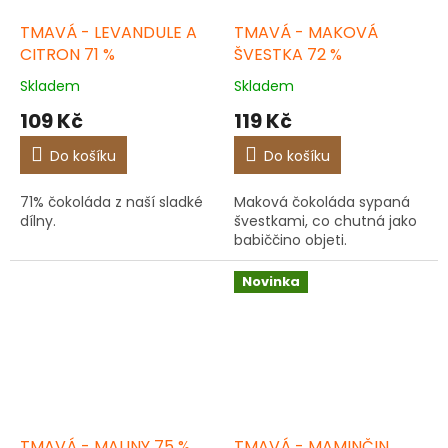
TMAVÁ - LEVANDULE A
TMAVÁ - MAKOVÁ
CITRON 71 %
ŠVESTKA 72 %
Skladem
Skladem
109 Kč
119 Kč
Do košíku
Do košíku
71% čokoláda z naší sladké
Maková čokoláda sypaná
dílny.
švestkami, co chutná jako
babiččino objeti.
Novinka
TMAVÁ - MALINY 75 %
TMAVÁ - MAMINČIN