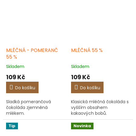
MLÉČNÁ - POMERANČ
MLÉČNÁ 55 %
55 %
Skladem
Skladem
109 Kč
109 Kč
Do košíku
Do košíku
Sladká pomerančová
Klasická mléčná čokoláda s
čokoláda zjemněná
vyšším obsahem
mlékem.
kakaových bobů.
Tip
Novinka