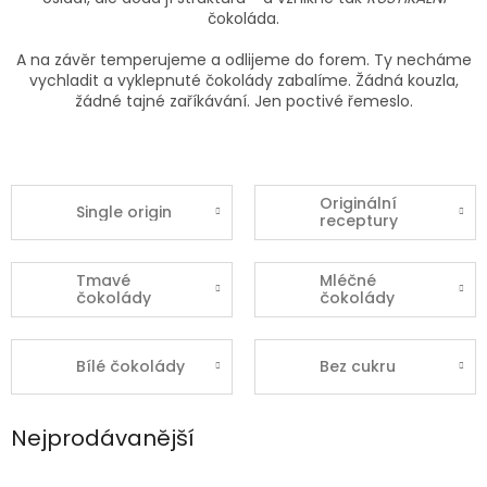
čokoláda.
A na závěr temperujeme a odlijeme do forem. Ty necháme
vychladit a vyklepnuté čokolády zabalíme. Žádná kouzla,
žádné tajné zaříkávání. Jen poctivé řemeslo.
Originální
Single origin
receptury
Tmavé
Mléčné
čokolády
čokolády
Bílé čokolády
Bez cukru
Nejprodávanější