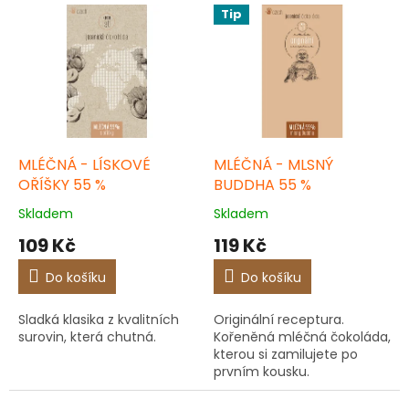
Tip
MLÉČNÁ - LÍSKOVÉ
MLÉČNÁ - MLSNÝ
OŘÍŠKY 55 %
BUDDHA 55 %
Skladem
Skladem
109 Kč
119 Kč
Do košíku
Do košíku
Sladká klasika z kvalitních
Originální receptura.
surovin, která chutná.
Kořeněná mléčná čokoláda,
kterou si zamilujete po
prvním kousku.