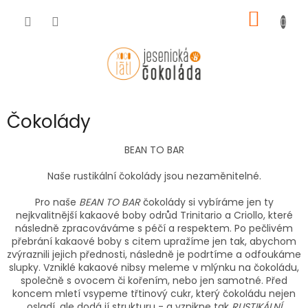
Přejít
NÁKUP
na
obsah
KOŠÍK
Čokolády
BEAN TO BAR
Naše rustikální čokolády jsou nezaměnitelné.
Pro naše
BEAN TO BAR
čokolády si vybíráme jen ty
nejkvalitnější kakaové boby odrůd Trinitario a Criollo, které
následně zpracováváme s péčí a respektem. Po pečlivém
přebrání kakaové boby s citem upražíme jen tak, abychom
zvýraznili jejich přednosti, následně je podrtíme a odfoukáme
slupky. Vzniklé kakaové nibsy meleme v mlýnku na čokoládu,
společně s ovocem či kořením, nebo jen samotné. Před
koncem mletí vsypeme třtinový cukr, který čokoládu nejen
osladí, ale dodá jí strukturu - a vznikne tak
RUSTIKÁLNÍ