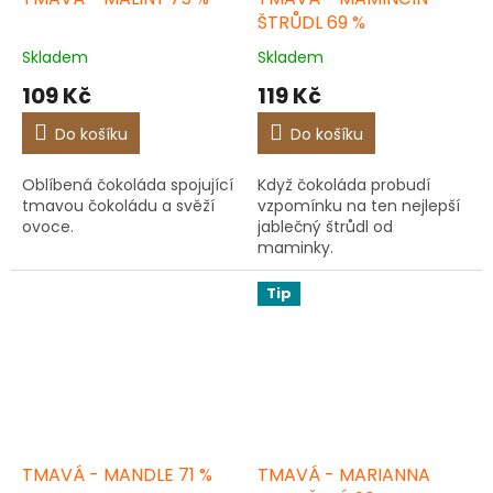
ŠTRŮDL 69 %
Skladem
Skladem
109 Kč
119 Kč
Do košíku
Do košíku
Oblíbená čokoláda spojující
Když čokoláda probudí
tmavou čokoládu a svěží
vzpomínku na ten nejlepší
ovoce.
jablečný štrůdl od
maminky.
Tip
TMAVÁ - MANDLE 71 %
TMAVÁ - MARIANNA