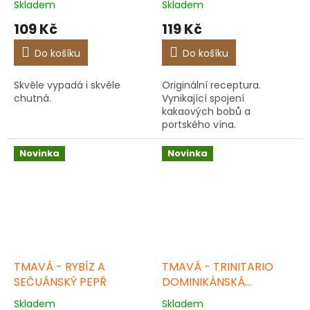
Skladem
Skladem
109 Kč
119 Kč
Do košíku
Do košíku
Skvěle vypadá i skvěle
Originální receptura.
chutná.
Vynikající spojení
kakaových bobů a
portského vína.
Novinka
Novinka
TMAVÁ - RYBÍZ A
TMAVÁ - TRINITARIO
SEČUÁNSKÝ PEPŘ
DOMINIKÁNSKÁ
REPUBLIKA 70 %
Skladem
Skladem