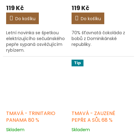
119 Kč
119 Kč
Do košíku
Do košíku
Letní novinka se špetkou
70% šťavnatá čokoláda z
elektrizujícího sečuánského
bobů z Dominikánské
pepře sypaná osvěžujícím
republiky.
rybízem.
Tip
TMAVÁ - TRINITARIO
TMAVÁ - ZAUZENÉ
PANAMA 80 %
PEPŘE A SŮL 68 %
Skladem
Skladem