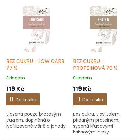
í
V
p
ý
r
p
o
i
d
s
u
p
k
r
t
o
ů
d
BEZ CUKRU - LOW CARB
BEZ CUKRU -
u
77 %
PROTEINOVÁ 70 %
k
Skladem
Skladem
t
119 Kč
119 Kč
ů
Do košíku
Do košíku
Slazená pouze březovým
Bez cukru. S xylitolem,
cukrem, doplněná o
přidaným proteinem,
lyofilizované višně a jahody.
sypaná křupavými
kakaovými nibsy.