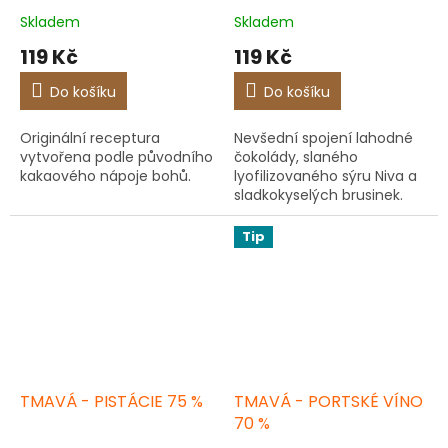
Skladem
Skladem
119 Kč
119 Kč
Do košíku
Do košíku
Originální receptura
Nevšední spojení lahodné
vytvořena podle původního
čokolády, slaného
kakaového nápoje bohů.
lyofilizovaného sýru Niva a
sladkokyselých brusinek.
Tip
TMAVÁ - PISTÁCIE 75 %
TMAVÁ - PORTSKÉ VÍNO
70 %