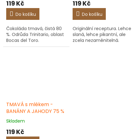
119 Kč
119 Kč
Do košíku
Do košíku
Čokoláda tmavá, čistá 80
Originální receptura. Lehce
%. Odrůda Trinitario, oblast
slaná, lehce pikantní, ale
Bocas del Toro.
zcela nezaměnitelná.
TMAVÁ s mlékem -
BANÁNY A JAHODY 75 %
Skladem
119 Kč