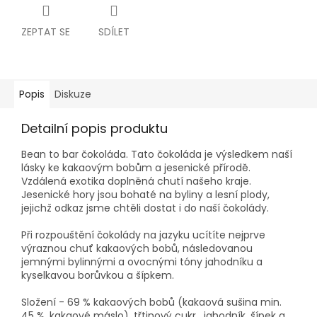
ZEPTAT SE
SDÍLET
Popis
Diskuze
Detailní popis produktu
Bean to bar čokoláda. Tato čokoláda je výsledkem naší
lásky ke kakaovým bobům a jesenické přírodě.
Vzdálená exotika doplněná chutí našeho kraje.
Jesenické hory jsou bohaté na byliny a lesní plody,
jejichž odkaz jsme chtěli dostat i do naší čokolády.
Při rozpouštění čokolády na jazyku ucítíte nejprve
výraznou chuť kakaových bobů, následovanou
jemnými bylinnými a ovocnými tóny jahodníku a
kyselkavou borůvkou a šípkem.
Složení - 69 % kakaových bobů (kakaová sušina min.
45 %, kakaové máslo), třtinový cukr, jahodník, šípek a