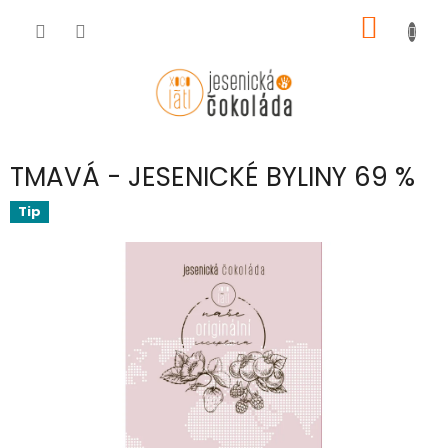
Přejít
NÁKUP
na
obsah
KOŠÍK
TMAVÁ - JESENICKÉ BYLINY 69 %
Tip