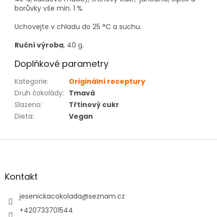
borůvky vše min. 1 %.
Uchovejte v chladu do 25 °C a suchu.
Ruční výroba
, 40 g.
Doplňkové parametry
Kategorie
:
Originální receptury
Druh čokolády
:
Tmavá
Slazeno
:
Třtinový cukr
Dieta
:
Vegan
Z
á
p
a
Kontakt
t
í
jesenickacokolada
@
seznam.cz
+420733701544