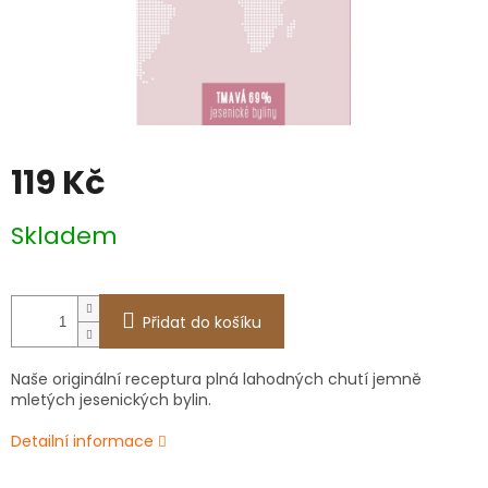
119 Kč
Měrná
Skladem
cena:
Přidat do košíku
Naše originální receptura plná lahodných chutí jemně
mletých jesenických bylin.
Detailní informace