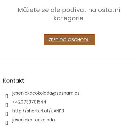
Můžete se ale podívat na ostatní
kategorie.
ZPĚT DO OBCHODU
Z
á
p
a
Kontakt
t
í
jesenickacokolada
@
seznam.cz
+420733701544
http://shorturl.at/uANP3
jesenicka_cokolada