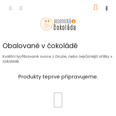
Přejít
NÁKUP
na
obsah
KOŠÍK
Obalované v čokoládě
Kvalitní lyofilizované ovoce z Gruzie, nebo nejrůznější oříšky v
čokoládě.
Produkty teprve připravujeme.